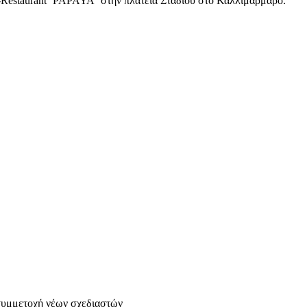
r-Restaurant ΄PAPAYA΄ στην πλατεία Σταδίου στο Καλλιμάρμαρο.
 συμμετοχή νέων σχεδιαστών