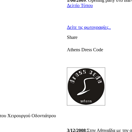
1/06/2009
: Opening party στο Ba
Δελτίο Τύπου
Δείτε τις φωτογραφίες..
Share
Athens Dress Code
ο του Χειρουργού Οδοντιάτρου
3/12/2008
:Στην Αθηναΐδα με την