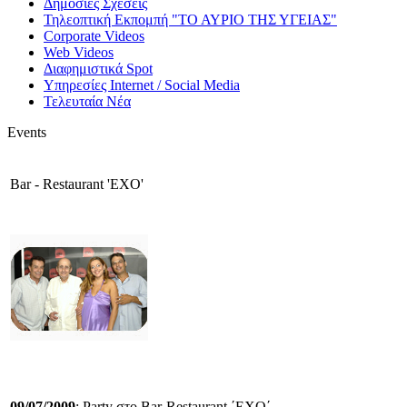
Δημόσιες Σχέσεις
Τηλεοπτική Εκπομπή "ΤΟ ΑΥΡΙΟ ΤΗΣ ΥΓΕΙΑΣ"
Corporate Videos
Web Videos
Διαφημιστικά Spot
Υπηρεσίες Internet / Social Media
Τελευταία Νέα
Events
Bar - Restaurant 'EXO'
09/07/2009
: Party στο Bar-Restaurant ΄EXO΄