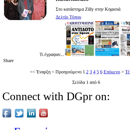
Στο κατάστημα Zilly στην Κηφισιά
Δελτίο Τύπου
Τι έγραψαν...
Share
<<
Έναρξη
<
Προηγούμενο
1
2
3
4
5
6
Επόμενο
>
Τέ
Σελίδα 1 από 6
Connect with DGpr on: