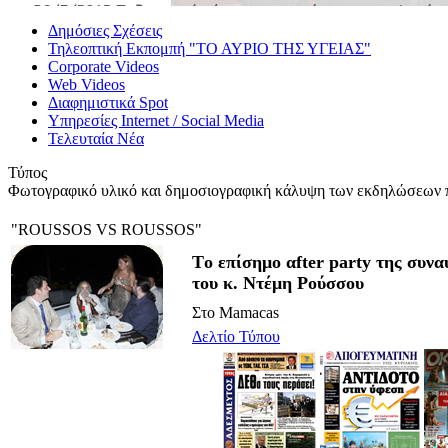
Δημόσιες Σχέσεις
Τηλεοπτική Εκπομπή "ΤΟ ΑΥΡΙΟ ΤΗΣ ΥΓΕΙΑΣ"
Corporate Videos
Web Videos
Διαφημιστικά Spot
Υπηρεσίες Internet / Social Media
Τελευταία Νέα
Τύπος
Φωτογραφικό υλικό και δημοσιογραφική κάλυψη των εκδηλώσεων π
"ROUSSOS VS ROUSSOS"
Tο επίσημο αfter party της συνα
του κ. Ντέμη Ρούσσου
Στο Mamacas
Δελτίο Τύπου